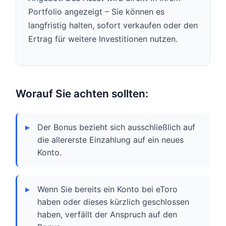
Portfolio angezeigt – Sie können es
langfristig halten, sofort verkaufen oder den
Ertrag für weitere Investitionen nutzen.
Worauf Sie achten sollten:
Der Bonus bezieht sich ausschließlich auf
die allererste Einzahlung auf ein neues
Konto.
Wenn Sie bereits ein Konto bei eToro
haben oder dieses kürzlich geschlossen
haben, verfällt der Anspruch auf den