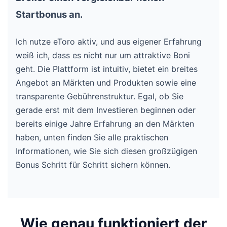
Startbonus an.
Ich nutze eToro aktiv, und aus eigener Erfahrung
weiß ich, dass es nicht nur um attraktive Boni
geht. Die Plattform ist intuitiv, bietet ein breites
Angebot an Märkten und Produkten sowie eine
transparente Gebührenstruktur. Egal, ob Sie
gerade erst mit dem Investieren beginnen oder
bereits einige Jahre Erfahrung an den Märkten
haben, unten finden Sie alle praktischen
Informationen, wie Sie sich diesen großzügigen
Bonus Schritt für Schritt sichern können.
Wie genau funktioniert der