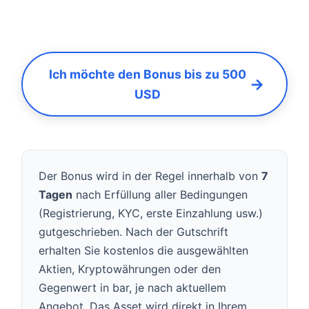
Ich möchte den Bonus bis zu 500
→
USD
Der Bonus wird in der Regel innerhalb von
7
Tagen
nach Erfüllung aller Bedingungen
(Registrierung, KYC, erste Einzahlung usw.)
gutgeschrieben. Nach der Gutschrift
erhalten Sie kostenlos die ausgewählten
Aktien, Kryptowährungen oder den
Gegenwert in bar, je nach aktuellem
Angebot. Das Asset wird direkt in Ihrem