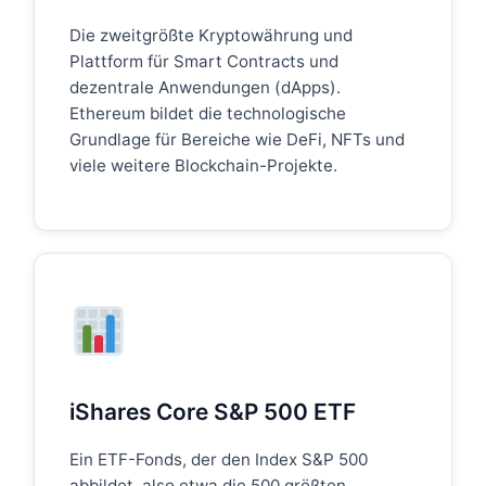
Die zweitgrößte Kryptowährung und
Plattform für Smart Contracts und
dezentrale Anwendungen (dApps).
Ethereum bildet die technologische
Grundlage für Bereiche wie DeFi, NFTs und
viele weitere Blockchain-Projekte.
iShares Core S&P 500 ETF
Ein ETF-Fonds, der den Index S&P 500
abbildet, also etwa die 500 größten