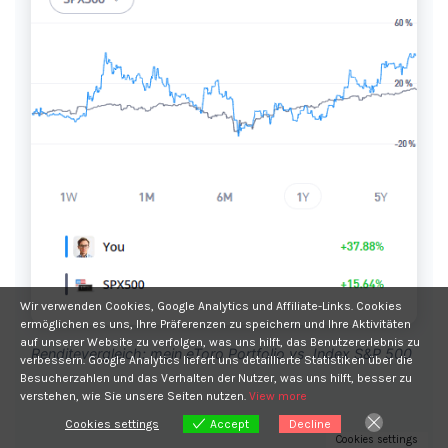
Wir verwenden Cookies, Google Analytics und Affiliate-Links. Cookies
ermöglichen es uns, Ihre Präferenzen zu speichern und Ihre Aktivitäten
auf unserer Website zu verfolgen, was uns hilft, das Benutzererlebnis zu
Renditevergleich: mein eToro Portfolio vs. Index S&P 500
verbessern. Google Analytics liefert uns detaillierte Statistiken über die
Besucherzahlen und das Verhalten der Nutzer, was uns hilft, besser zu
verstehen, wie Sie unsere Seiten nutzen.
View more
Cookies settings
Accept
Decline
Cookies settings