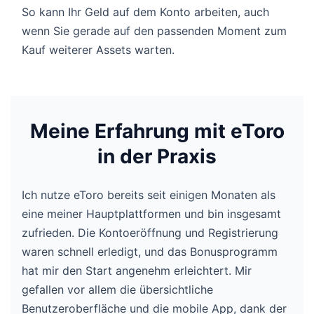
So kann Ihr Geld auf dem Konto arbeiten, auch
wenn Sie gerade auf den passenden Moment zum
Kauf weiterer Assets warten.
Meine Erfahrung mit eToro
in der Praxis
Ich nutze eToro bereits seit einigen Monaten als
eine meiner Hauptplattformen und bin insgesamt
zufrieden. Die Kontoeröffnung und Registrierung
waren schnell erledigt, und das Bonusprogramm
hat mir den Start angenehm erleichtert. Mir
gefallen vor allem die übersichtliche
Benutzeroberfläche und die mobile App, dank der