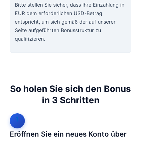
Bitte stellen Sie sicher, dass Ihre Einzahlung in
EUR dem erforderlichen USD-Betrag
entspricht, um sich gemäß der auf unserer
Seite aufgeführten Bonusstruktur zu
qualifizieren.
So holen Sie sich den Bonus
in 3 Schritten
1
Eröffnen Sie ein neues Konto über