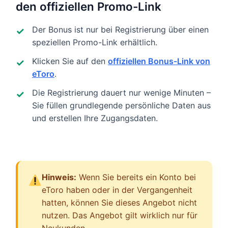
den offiziellen Promo-Link
Der Bonus ist nur bei Registrierung über einen
speziellen Promo-Link erhältlich.
Klicken Sie auf den
offiziellen Bonus-Link von
eToro
.
Die Registrierung dauert nur wenige Minuten –
Sie füllen grundlegende persönliche Daten aus
und erstellen Ihre Zugangsdaten.
Hinweis:
Wenn Sie bereits ein Konto bei
eToro haben oder in der Vergangenheit
hatten, können Sie dieses Angebot nicht
nutzen. Das Angebot gilt wirklich nur für
Neukunden.