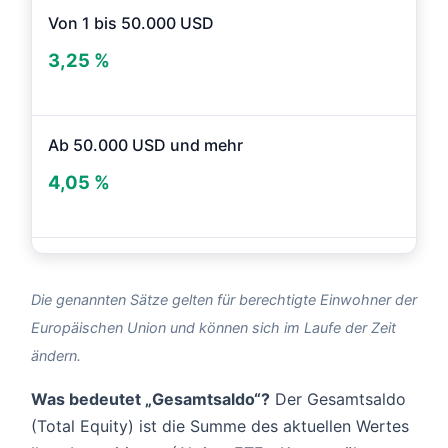
Von 1 bis 50.000 USD
3,25 %
Ab 50.000 USD und mehr
4,05 %
Die genannten Sätze gelten für berechtigte Einwohner der
Europäischen Union und können sich im Laufe der Zeit
ändern.
Was bedeutet „Gesamtsaldo“?
Der Gesamtsaldo
(Total Equity) ist die Summe des aktuellen Wertes