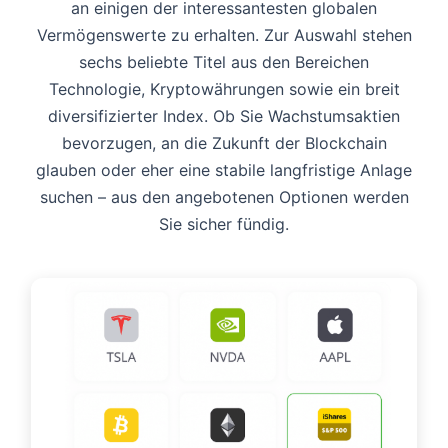
an einigen der interessantesten globalen
Vermögenswerte zu erhalten. Zur Auswahl stehen
sechs beliebte Titel aus den Bereichen
Technologie, Kryptowährungen sowie ein breit
diversifizierter Index. Ob Sie Wachstumsaktien
bevorzugen, an die Zukunft der Blockchain
glauben oder eher eine stabile langfristige Anlage
suchen – aus den angebotenen Optionen werden
Sie sicher fündig.