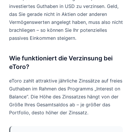
investiertes Guthaben in USD zu verzinsen. Geld,
das Sie gerade nicht in Aktien oder anderen
Vermögenswerten angelegt haben, muss also nicht
brachliegen – so können Sie Ihr potenzielles
passives Einkommen steigern.
Wie funktioniert die Verzinsung bei
eToro?
eToro zahlt attraktive jährliche Zinssätze auf freies
Guthaben im Rahmen des Programms „Interest on
Balance“. Die Höhe des Zinssatzes hängt von der
Größe Ihres Gesamtsaldos ab – je größer das
Portfolio, desto höher der Zinssatz.