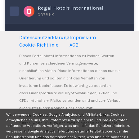
Regal Hotels International
0078.HK
Datenschutzerklärung
Impressum
Cookie-Richtlinie
AGB
Dieses Portal bietet Informationen zu Preisen, Werten
und Kursen verschiedener Vermögenswerte,
einschließlich Aktien. Diese Informationen dienen nur zur
Orientierung und sollten nicht das Verhalten von
Investoren beeinflussen. Es ist wichtig zu beachten,
dass Finanzprodukte wie Kryptowährungen, Aktien und
CFDs mit hohem Risiko verbunden sind und zum Verlust
aller Mittel führen können. Der Handel mit
Wir verwenden Cookies, Google Analytics und Affiliate-Links. Cookies
Differenzkontrakten kann zu finanziellen Verlusten
ermöglichen es uns, Ihre Präferenzen zu speichern und Ihre Aktivitäten
führen, wobei 70-90% der Privatanleger solche Verluste
auf unserer Website zu verfolgen, was uns hilft, das Benutzererlebnis zu
erleiden. Es ist wichtig, zu überlegen, ob Sie die
verbessern. Google Analytics liefert uns detaillierte Statistiken über die
Besucherzahlen und das Verhalten der Nutzer, was uns hilft, besser zu
Funktionsweise dieser Finanzprodukte verstehen und