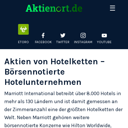
Skip
☰
to
Entdecken Sie die größten deutschen Aktien nach
content
Marktkapitalisierung und Preis. Täglich aktualisierte Daten
zu Adidas, BMW, SAP, Allianz & mehr an der Deutschen
Börse.
ETORO
FACEBOOK
TWITTER
INSTAGRAM
YOUTUBE
Aktien von Hotelketten –
Börsennotierte
Hotelunternehmen
Marriott International betreibt über 8.000 Hotels in
mehr als 130 Ländern und ist damit gemessen an
der Zimmeranzahl eine der größten Hotelketten der
Welt. Neben Marriott gehören weitere
börsennotierte Konzerne wie Hilton Worldwide,