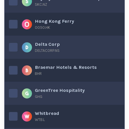
SKC.NZ
Hong Kong Ferry
0050.HK
Delta Corp
DELTACORP.NS
Braemar Hotels & Resorts
BHR
GreenTree Hospitality
GHG
Whitbread
WTB.L