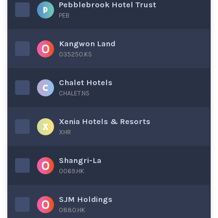
Pebblebrook Hotel Trust
PEB
Kangwon Land
035250.KS
Chalet Hotels
CHALET.NS
Xenia Hotels & Resorts
XHR
Shangri-La
0069.HK
SJM Holdings
0880.HK