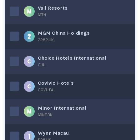
Vail Resorts
MTN
MGM China Holdings
2282.HK
Choice Hotels International
CHH
Covivio Hotels
COVH.PA
Minor International
MINT.BK
Wynn Macau
1128.HK