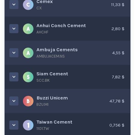
Cemex
11,33 $
CX
Anhui Conch Cement
2,80 $
AHCHF
Ambuja Cements
4,55 $
AMBUJACEM.NS
Siam Cement
7,82 $
SCC.BK
Buzzi Unicem
47,78 $
BZU.MI
Taiwan Cement
0,756 $
1101.TW