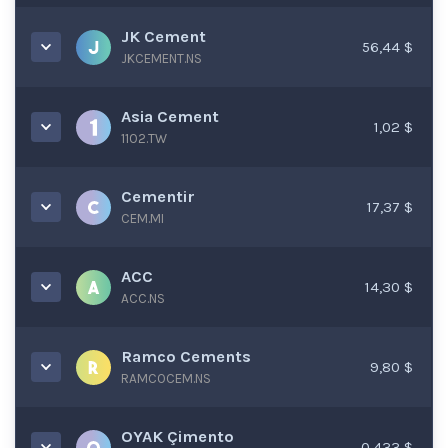
JK Cement
56,44 $
JKCEMENT.NS
Asia Cement
1,02 $
1102.TW
Cementir
17,37 $
CEM.MI
ACC
14,30 $
ACC.NS
Ramco Cements
9,80 $
RAMCOCEM.NS
OYAK Çimento
0,433 $