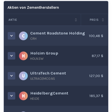
Aktien von Zementherstellern
AKTIE
PREIS
Cement Roadstone Holding
100,48 $
CRH
Holcim Group
87,17 $
HOLN.SW
UltraTech Cement
127,00 $
ULTRACEMCO.NS
HeidelbergCement
185,37 $
HEI.DE