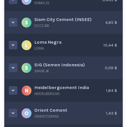
OYAKC.IS
Siam City Cement (INSEE)
4,65 $
SCCC.BK
Loma Negra
10,44 $
LOMA
SIG (Semen Indonesia)
0,09 $
SMGR.JK
Heidelbergcement India
1,64 $
HEIDELBERG.NS
Orient Cement
1,43 $
ORIENTCEM.NS