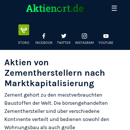
Skip
☰
to
Entdecken Sie die größten deutschen Aktien nach
content
Marktkapitalisierung und Preis. Täglich aktualisierte Daten
zu Adidas, BMW, SAP, Allianz & mehr an der Deutschen
Börse.
ETORO
FACEBOOK
TWITTER
INSTAGRAM
YOUTUBE
Aktien von
Zementherstellern nach
Marktkapitalisierung
Zement gehört zu den meistverbrauchten
Baustoffen der Welt. Die börsengehandelten
Zementhersteller sind über verschiedene
Kontinente verteilt und bedienen sowohl den
Wohnungsbau als auch große