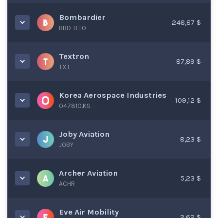
Bombardier
248,87 $
BBD-B.TO
Textron
87,89 $
TXT
Korea Aerospace Industries
109,12 $
047810.KS
Joby Aviation
8,23 $
JOBY
Archer Aviation
5,23 $
ACHR
Eve Air Mobility
2,62 $