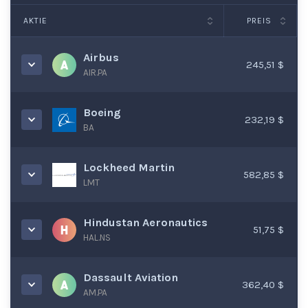
AKTIE
PREIS
Airbus
245,51 $
AIR.PA
Boeing
232,19 $
BA
Lockheed Martin
582,85 $
LMT
Hindustan Aeronautics
51,75 $
HAL.NS
Dassault Aviation
362,40 $
AM.PA