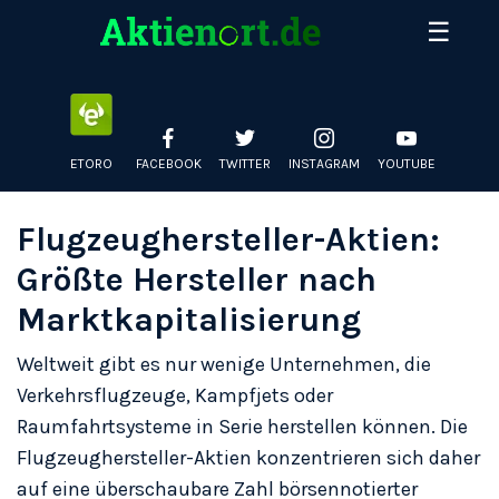
Skip
☰
to
Entdecken Sie die größten deutschen Aktien nach
content
Marktkapitalisierung und Preis. Täglich aktualisierte Daten
zu Adidas, BMW, SAP, Allianz & mehr an der Deutschen
Börse.
ETORO
FACEBOOK
TWITTER
INSTAGRAM
YOUTUBE
Flugzeughersteller-Aktien:
Größte Hersteller nach
Marktkapitalisierung
Weltweit gibt es nur wenige Unternehmen, die
Verkehrsflugzeuge, Kampfjets oder
Raumfahrtsysteme in Serie herstellen können. Die
Flugzeughersteller-Aktien konzentrieren sich daher
auf eine überschaubare Zahl börsennotierter