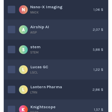
Nano-X Imaging
1,06 $
NNOX
Airship AI
2,07 $
AISP
stem
5,88 $
STEM
Lucas GC
1,22 $
LGCL
Lantern Pharma
2,86 $
LTRN
Knightscope
1,57 $