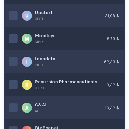
Upstart
31,09 $
UPST
Mobileye
8,73 $
MBLY
Innodata
62,33 $
INOD
Recursion Pharmaceuticals
3,22 $
RXRX
C3 AI
10,22 $
AI
BigBear.ai