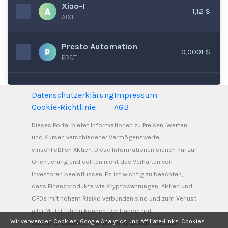
Xiao-I
1,12 $
AIXI
Presto Automation
0,0001 $
PRST
Datenschutzerklärung
Impressum
Cookie-Richtlinie
AGB
Dieses Portal bietet Informationen zu Preisen, Werten
und Kursen verschiedener Vermögenswerte,
einschließlich Aktien. Diese Informationen dienen nur zur
Orientierung und sollten nicht das Verhalten von
Investoren beeinflussen. Es ist wichtig zu beachten,
dass Finanzprodukte wie Kryptowährungen, Aktien und
CFDs mit hohem Risiko verbunden sind und zum Verlust
aller Mittel führen können. Der Handel mit
Wir verwenden Cookies, Google Analytics und Affiliate-Links. Cookies
Differenzkontrakten kann zu finanziellen Verlusten