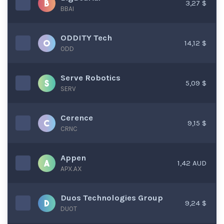
3,27 $
BBAI
ODDITY Tech
14,12 $
ODD
Serve Robotics
5,09 $
SERV
Cerence
9,15 $
CRNC
Appen
1,42 AUD
APX.AX
Duos Technologies Group
9,24 $
DUOT