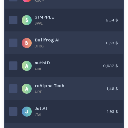
KSCP
SIMPPLE
2,54 $
SPPL
Bullfrog AI
0,59 $
BFRG
authID
0,632 $
AUID
reAlpha Tech
1,46 $
AIRE
Jet.AI
1,95 $
JTAI