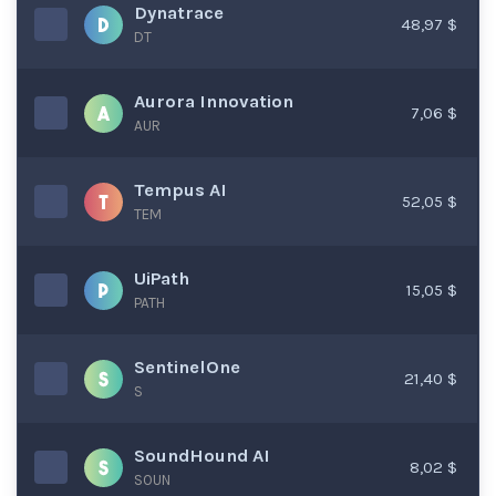
Dynatrace
48,97 $
DT
Aurora Innovation
7,06 $
AUR
Tempus AI
52,05 $
TEM
UiPath
15,05 $
PATH
SentinelOne
21,40 $
S
SoundHound AI
8,02 $
SOUN