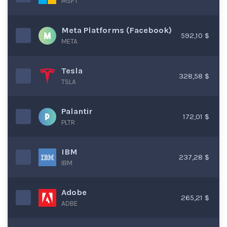
MSFT
Meta Platforms (Facebook)
592,10 $
META
Tesla
328,58 $
TSLA
Palantir
172,01 $
PLTR
IBM
237,28 $
IBM
Adobe
265,21 $
ADBE