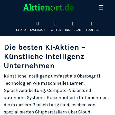
Skip
☰
to
Entdecken Sie die größten deutschen Aktien nach
content
Marktkapitalisierung und Preis. Täglich aktualisierte Daten
zu Adidas, BMW, SAP, Allianz & mehr an der Deutschen
Börse.
ETORO
FACEBOOK
TWITTER
INSTAGRAM
YOUTUBE
Die besten KI-Aktien –
Künstliche Intelligenz
Unternehmen
Künstliche Intelligenz umfasst als Oberbegriff
Technologien wie maschinelles Lernen,
Sprachverarbeitung, Computer Vision und
autonome Systeme. Börsennotierte Unternehmen,
die in diesem Bereich tätig sind, reichen von
spezialisierten Chipherstellern über Cloud-