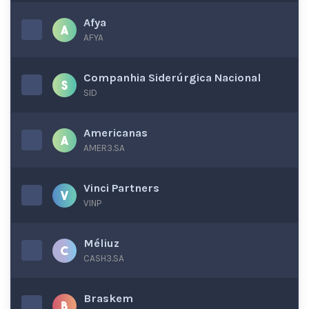
Afya
AFYA
Companhia Siderúrgica Nacional
SID
Americanas
AMER3.SA
Vinci Partners
VINP
Méliuz
CASH3.SA
Braskem