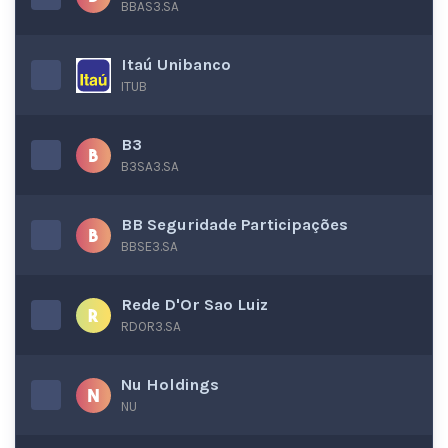
BBAS3.SA
Itaú Unibanco
ITUB
B3
B3SA3.SA
BB Seguridade Participações
BBSE3.SA
Rede D'Or Sao Luiz
RDOR3.SA
Nu Holdings
NU