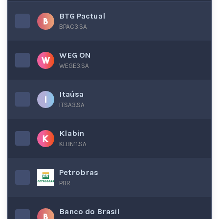
BTG Pactual
BPAC3.SA
WEG ON
WEGE3.SA
Itaúsa
ITSA3.SA
Klabin
KLBN11.SA
Petrobras
PBR
Banco do Brasil