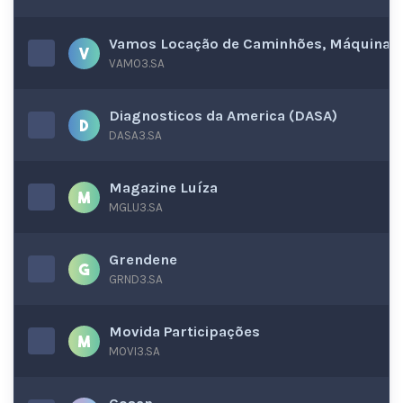
Vamos Locação de Caminhões, Máquinas 
VAMO3.SA
Diagnosticos da America (DASA)
DASA3.SA
Magazine Luíza
MGLU3.SA
Grendene
GRND3.SA
Movida Participações
MOVI3.SA