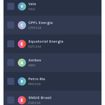
Vale
VALE
CPFL Energia
CPFE3.SA
Equatorial Energia
EQTL3.SA
Ambev
ABEV
Petro Rio
PRIO3.SA
ENGIE Brasil
EGIE3.SA