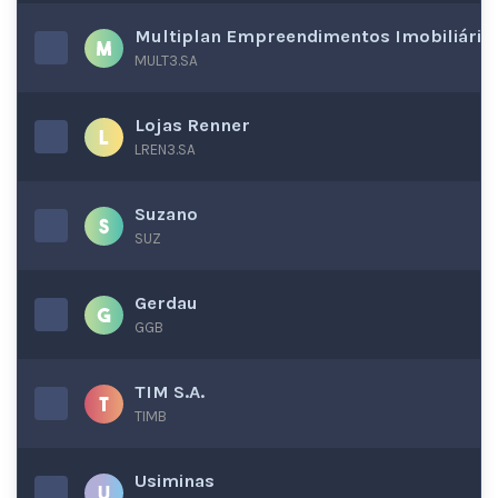
Multiplan Empreendimentos Imobiliário
MULT3.SA
Lojas Renner
LREN3.SA
Suzano
SUZ
Gerdau
GGB
TIM S.A.
TIMB
Usiminas