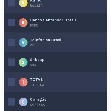
Rumo
RAIL3.SA
Banco Santander Brasil
BSBR
Telefonica Brasil
VIV
Sabesp
SBS
TOTVS
TOTS3.SA
Comgás
CGAS5.SA