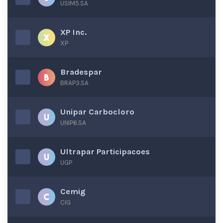
USIM5.SA
XP Inc.
XP
Bradespar
BRAP3.SA
Unipar Carbocloro
UNIP6.SA
Ultrapar Participacoes
UGP
Cemig
CIG