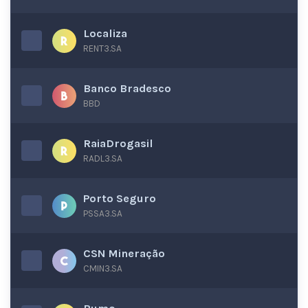
Localiza
RENT3.SA
Banco Bradesco
BBD
RaiaDrogasil
RADL3.SA
Porto Seguro
PSSA3.SA
CSN Mineração
CMIN3.SA