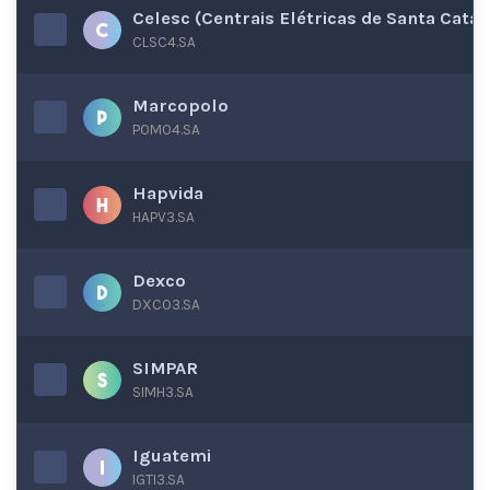
Celesc (Centrais Elétricas de Santa Catar
CLSC4.SA
Marcopolo
POMO4.SA
Hapvida
HAPV3.SA
Dexco
DXCO3.SA
SIMPAR
SIMH3.SA
Iguatemi
IGTI3.SA