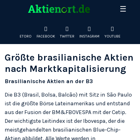
Skip
☰
to
Entdecken Sie die größten deutschen Aktien nach
content
Marktkapitalisierung und Preis. Täglich aktualisierte Daten
zu Adidas, BMW, SAP, Allianz & mehr an der Deutschen
Börse.
ETORO
FACEBOOK
TWITTER
INSTAGRAM
YOUTUBE
Größte brasilianische Aktien
nach Marktkapitalisierung
Brasilianische Aktien an der B3
Die B3 (Brasil, Bolsa, Balcão) mit Sitz in São Paulo
ist die größte Börse Lateinamerikas und entstand
aus der Fusion der BM&FBOVESPA mit der Cetip.
Der wichtigste Leitindex ist der Ibovespa, der die
meistgehandelten brasilianischen Blue-Chip-
Aktien abbildet. Alle Werte werden in