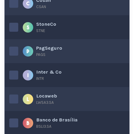
Cosan
CSAN
StoneCo
STNE
PagSeguro
PAGS
Inter & Co
INTR
Locaweb
LWSA3.SA
Banco de Brasília
BSLI3.SA